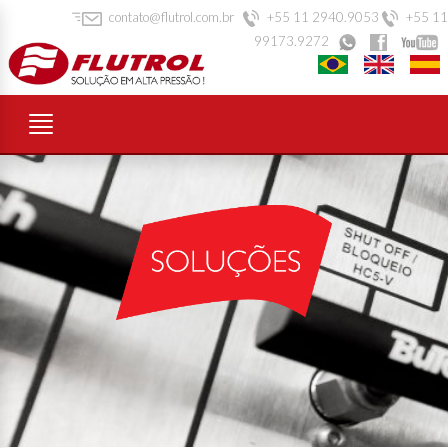
contato@flutrol.com.br
+55 11 2940.9053
+55 11
99173.9272