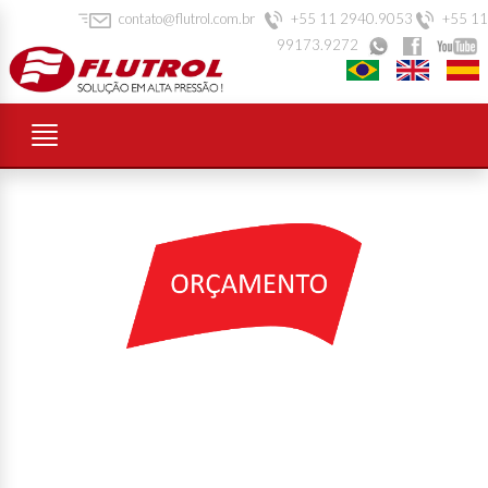
contato@flutrol.com.br
+55 11 2940.9053
+55 11
99173.9272