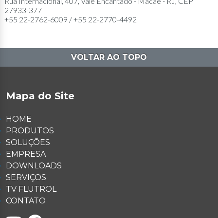
Rua Internacional, 407, Vale Encantado - Macaé - RJ, CEP
27933-377
+55 22-2762-6009 / +55 22-2770-4492
VOLTAR AO TOPO
Mapa do Site
HOME
PRODUTOS
SOLUÇÕES
EMPRESA
DOWNLOADS
SERVIÇOS
TV FLUTROL
CONTATO