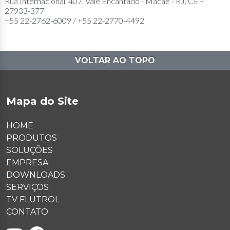
Rua Internacional, 407, Vale Encantado - Macaé - RJ, CEP
27933-377
+55 22-2762-6009 / +55 22-2770-4492
VOLTAR AO TOPO
Mapa do Site
HOME
PRODUTOS
SOLUÇÕES
EMPRESA
DOWNLOADS
SERVIÇOS
TV FLUTROL
CONTATO