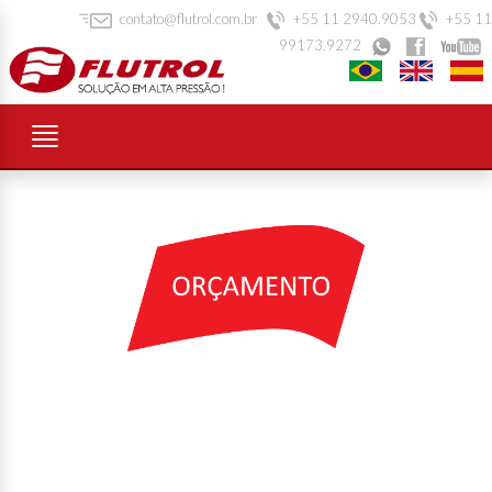
contato@flutrol.com.br
+55 11 2940.9053
+55 11
99173.9272