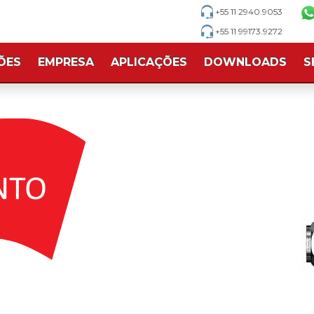
+55 11 2940.9053
+55 11 99173.9272
ÕES
EMPRESA
APLICAÇÕES
DOWNLOADS
S