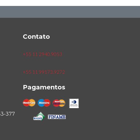
Contato
+55 11 2940.9053
+55 11 99173.9272
Pagamentos
33-377