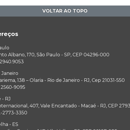
VOLTAR AO TOPO
ereços
aulo
anto Albano, 170, São Paulo - SP, CEP 04296-000
1 2940.9053
 Janeiro
riema, 138 – Olaria - Rio de Janeiro - RJ, Cep 21031-550
1 2560-9095
 - RJ
nternacional, 407, Vale Encantado - Macaé - RJ, CEP 279
2-2773-3350
elha - ES