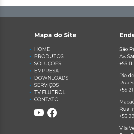
Mapa do Site
End
HOME
São P
PRODUTOS
Av. S
SOLUÇÕES
+55 1
EMPRESA
Rio de
DOWNLOADS
Rua Sa
SERVIÇOS
+55 2
TV FLUTROL
CONTATO
Macaé
Rua I
+55 2
Vila V