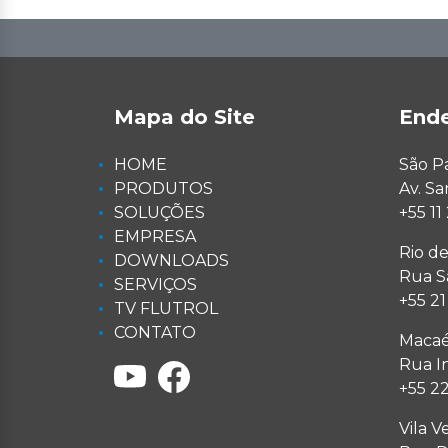
Mapa do Site
End
HOME
São P
PRODUTOS
Av. S
SOLUÇÕES
+55 1
EMPRESA
Rio de
DOWNLOADS
Rua Sa
SERVIÇOS
+55 2
TV FLUTROL
CONTATO
Macaé
Rua I
+55 2
Vila V