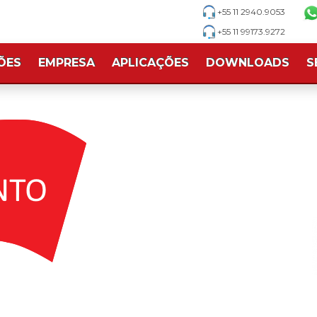
+55 11 2940.9053
+55 11 99173.9272
ÕES
EMPRESA
APLICAÇÕES
DOWNLOADS
S