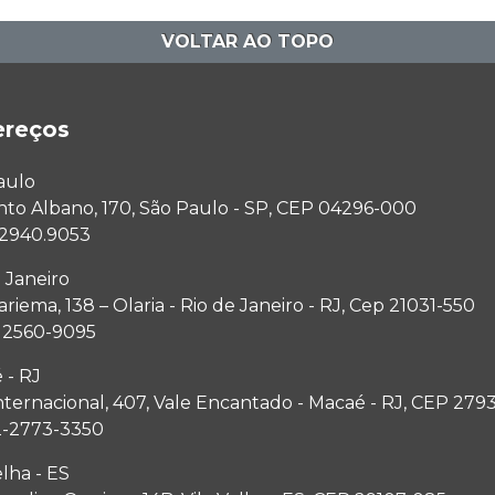
VOLTAR AO TOPO
ereços
aulo
anto Albano, 170, São Paulo - SP, CEP 04296-000
1 2940.9053
 Janeiro
riema, 138 – Olaria - Rio de Janeiro - RJ, Cep 21031-550
1 2560-9095
 - RJ
nternacional, 407, Vale Encantado - Macaé - RJ, CEP 279
2-2773-3350
elha - ES