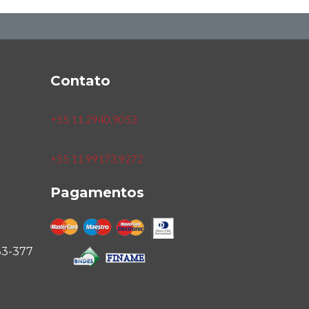
Contato
+55 11 2940.9053
+55 11 99173.9272
Pagamentos
33-377