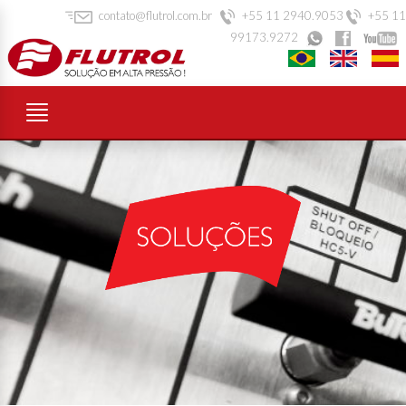
contato@flutrol.com.br
+55 11 2940.9053
+55 11
99173.9272