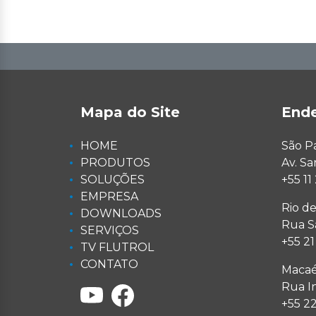
Mapa do Site
End
HOME
São P
PRODUTOS
Av. S
SOLUÇÕES
+55 1
EMPRESA
Rio de
DOWNLOADS
Rua Sa
SERVIÇOS
+55 2
TV FLUTROL
CONTATO
Macaé
Rua I
+55 2