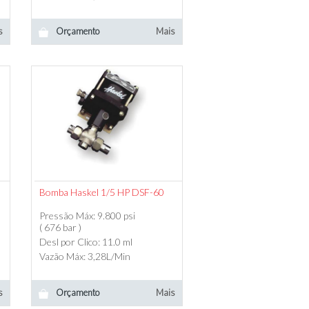
s
Orçamento
Mais
Bomba Haskel 1/5 HP DSF-60
Pressão Máx: 9.800 psi
( 676 bar )
Desl por Clico: 11.0 ml
Vazão Máx: 3,28L/Min
s
Orçamento
Mais