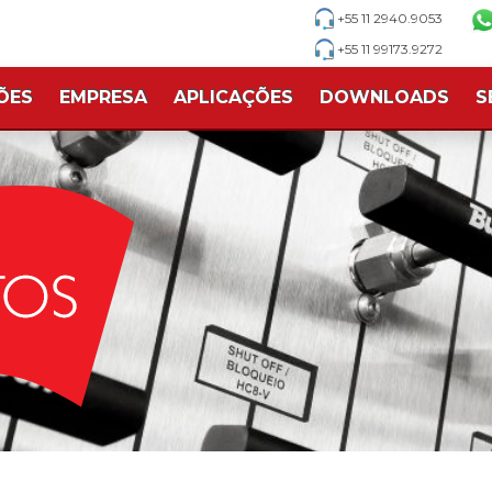
+55 11 2940.9053
+55 11 99173.9272
ÕES
EMPRESA
APLICAÇÕES
DOWNLOADS
S