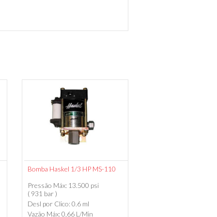
Bomba Haskel 1/3 HP MS-110
Pressão Máx: 13.500 psi
( 931 bar )
Desl por Clico: 0.6 ml
Vazão Máx: 0,66 L/Min