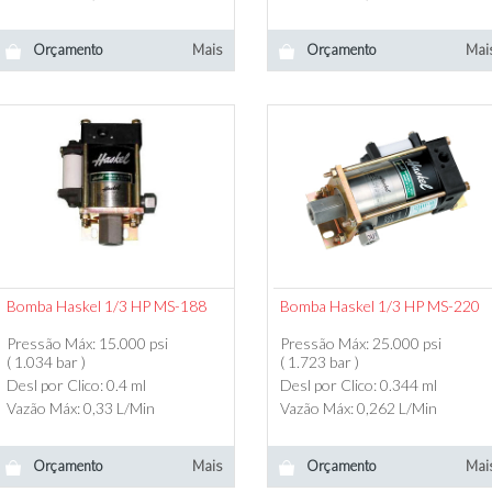
Orçamento
Mais
Orçamento
Mai
Bomba Haskel 1/3 HP MS-188
Bomba Haskel 1/3 HP MS-220
Pressão Máx: 15.000 psi
Pressão Máx: 25.000 psi
( 1.034 bar )
( 1.723 bar )
Desl por Clico: 0.4 ml
Desl por Clico: 0.344 ml
Vazão Máx: 0,33 L/Min
Vazão Máx: 0,262 L/Min
Orçamento
Mais
Orçamento
Mai