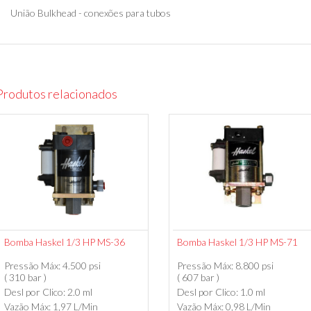
União Bulkhead - conexões para tubos
Produtos relacionados
Bomba Haskel 1/3 HP MS-36
Bomba Haskel 1/3 HP MS-71
Pressão Máx: 4.500 psi
Pressão Máx: 8.800 psi
( 310 bar )
( 607 bar )
Desl por Clico: 2.0 ml
Desl por Clico: 1.0 ml
Vazão Máx: 1,97 L/Min
Vazão Máx: 0,98 L/Min