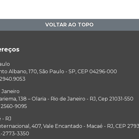
VOLTAR AO TOPO
ereços
aulo
anto Albano, 170, São Paulo - SP, CEP 04296-000
1 2940.9053
 Janeiro
riema, 138 – Olaria - Rio de Janeiro - RJ, Cep 21031-550
1 2560-9095
 - RJ
nternacional, 407, Vale Encantado - Macaé - RJ, CEP 279
2-2773-3350