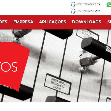
+55 11 2940.9053
+55 11 99173.9272
ÕES
EMPRESA
APLICAÇÕES
DOWNLOADS
S