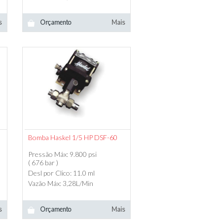
s
Orçamento
Mais
Bomba Haskel 1/5 HP DSF-60
Pressão Máx: 9.800 psi
( 676 bar )
Desl por Clico: 11.0 ml
Vazão Máx: 3,28L/Min
s
Orçamento
Mais