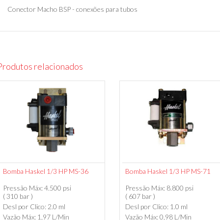
Conector Macho BSP - conexões para tubos
Produtos relacionados
Bomba Haskel 1/3 HP MS-36
Bomba Haskel 1/3 HP MS-71
Pressão Máx: 4.500 psi
Pressão Máx: 8.800 psi
( 310 bar )
( 607 bar )
Desl por Clico: 2.0 ml
Desl por Clico: 1.0 ml
Vazão Máx: 1,97 L/Min
Vazão Máx: 0,98 L/Min