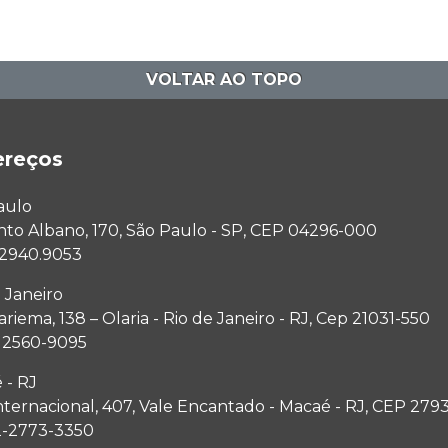
VOLTAR AO TOPO
ereços
aulo
anto Albano, 170, São Paulo - SP, CEP 04296-000
1 2940.9053
 Janeiro
riema, 138 – Olaria - Rio de Janeiro - RJ, Cep 21031-550
1 2560-9095
 - RJ
nternacional, 407, Vale Encantado - Macaé - RJ, CEP 279
2-2773-3350