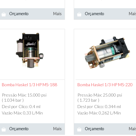
Orçamento
Mais
Orçamento
Mai
Bomba Haskel 1/3 HP MS-188
Bomba Haskel 1/3 HP MS-220
Pressão Máx: 15.000 psi
Pressão Máx: 25.000 psi
( 1.034 bar )
( 1.723 bar )
Desl por Clico: 0.4 ml
Desl por Clico: 0.344 ml
Vazão Máx: 0,33 L/Min
Vazão Máx: 0,262 L/Min
Orçamento
Mais
Orçamento
Mai