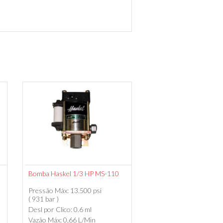
Bomba Haskel 1/3 HP MS-110
Pressão Máx: 13.500 psi
( 931 bar )
Desl por Clico: 0.6 ml
Vazão Máx: 0,66 L/Min