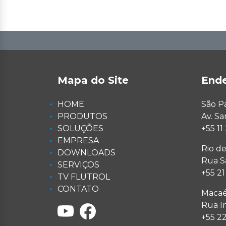
Mapa do Site
End
HOME
São P
PRODUTOS
Av. S
SOLUÇÕES
+55 1
EMPRESA
Rio de
DOWNLOADS
Rua Sa
SERVIÇOS
+55 2
TV FLUTROL
CONTATO
Macaé
Rua I
+55 2